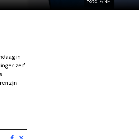
foto:
ANP
ndaag in
lingen zelf
e
en zijn