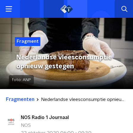
Fragment
Nederlandse vleesconsumptie
opnieuw gestegen
foto:
ANP
Fragmenten
Nederlandse vleesconsumptie opnieuw gestegen
NOS Radio 1 Journaal
NOS