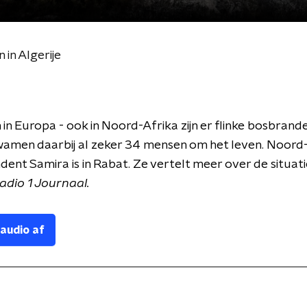
in Algerije
 in Europa - ook in Noord-Afrika zijn er flinke bosbrande
wamen daarbij al zeker 34 mensen om het leven. Noord
ent Samira is in Rabat. Ze vertelt meer over de situatie
dio 1 Journaal.
 audio af