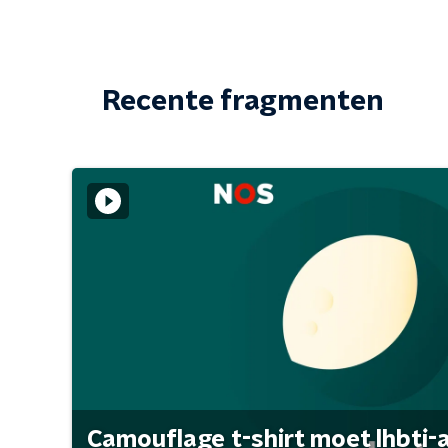
Recente fragmenten
Camouflage t-shirt moet lhbti-