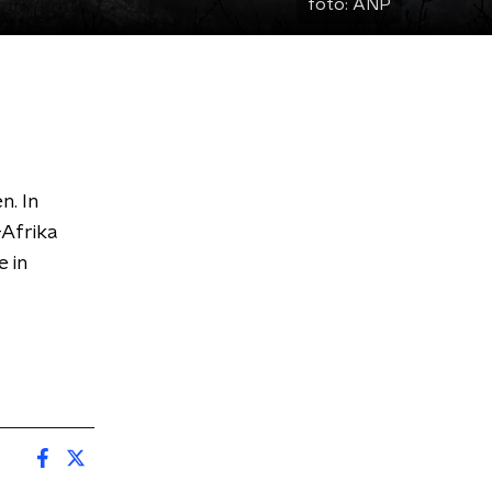
foto:
ANP
n. In
-Afrika
 in