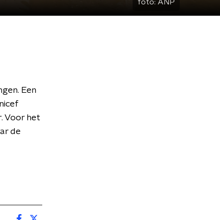
foto:
ANP
ngen. Een
nicef
. Voor het
ar de