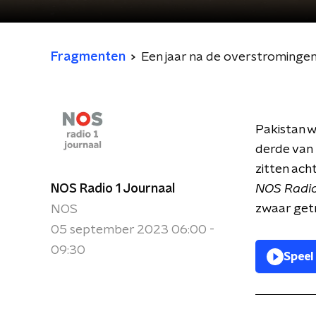
Fragmenten
Een jaar na de overstromingen
Pakistan w
derde van 
zitten ach
NOS Radio 1 Journaal
NOS Radio
zwaar getr
NOS
05 september 2023 06:00 -
09:30
Speel