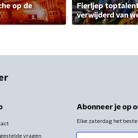
che op de
Fierljep toptalen
verwijderd van w
er
o
Abonneer je op o
Elke zaterdag het beste
act
gestelde vragen