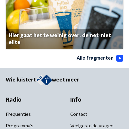
Hier gaat het te weinig over: de net-niet
elite
Alle fragmenten
Wie luistert
weet meer
Radio
Info
Frequenties
Contact
Programma's
Veelgestelde vragen