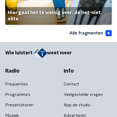
Hier gaat het te weinig over: de net-niet
elite
Alle fragmenten
Wie luistert
weet meer
Radio
Info
Frequenties
Contact
Programma's
Veelgestelde vragen
Presentatoren
App de studio
Muziek
Adverteren