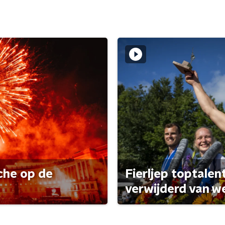
che op de
Fierljep toptalen
verwijderd van w