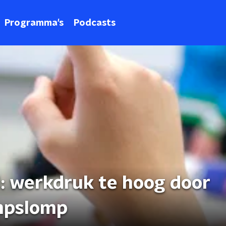
Programma's
Podcasts
l: werkdruk te hoog door
ompslomp