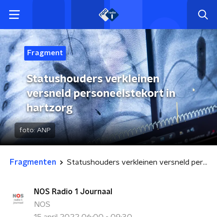
Fragment
Statushouders verkleinen
versneld personeelstekort in
hartzorg
foto:
ANP
Fragmenten
Statushouders verkleinen versneld personeelstekort in hartzorg
NOS Radio 1 Journaal
NOS