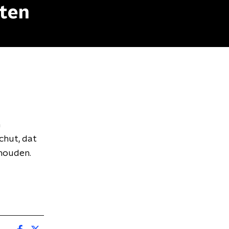
aten
hut, dat
ehouden.