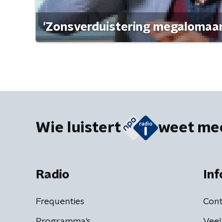
'Zonsverduistering megalomaan
Wie luistert
weet me
Radio
Inf
Frequenties
Cont
Programma's
Veel