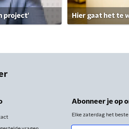
 project'
Hier gaat het te w
er
o
Abonneer je op o
Elke zaterdag het beste
act
gestelde vragen