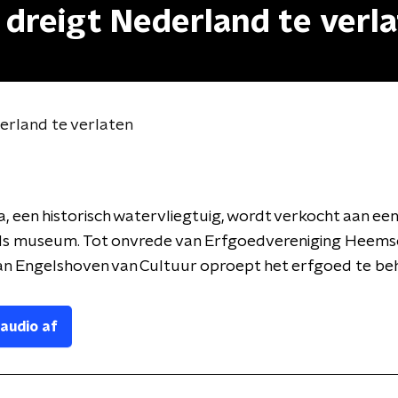
g dreigt Nederland te verl
derland te verlaten
a, een historisch watervliegtuig, wordt verkocht aan een
ds museum. Tot onvrede van Erfgoedvereniging Heemsc
Van Engelshoven van Cultuur oproept het erfgoed te b
 audio af