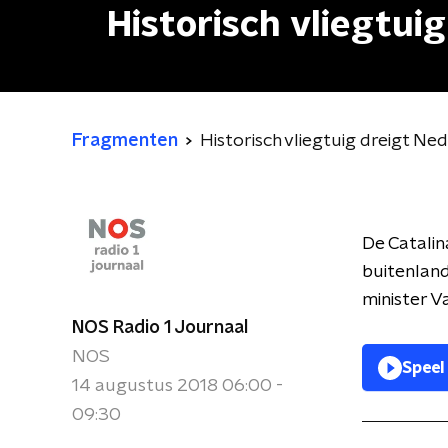
Historisch vliegtui
Fragmenten
Historisch vliegtuig dreigt Ne
De Catalin
buitenlan
minister 
NOS Radio 1 Journaal
NOS
Speel
14 augustus 2018 06:00 -
09:30