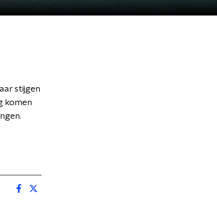
ar stijgen
ng komen
ngen.