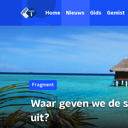
Home
Nieuws
Gids
Gemist
Fragment
Waar geven we de s
uit?