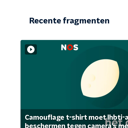
Recente fragmenten
Camouflage t-shirt moet lhbti-
beschermen tegen camera's met 