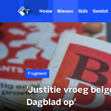
Home
Nieuws
Gids
Gemist
Fragment
'Justitie vroeg bel
Dagblad op'