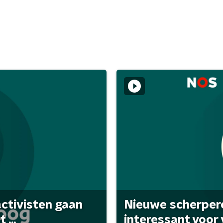
activisten gaan
Nieuwe scherpere
...
interessant voor