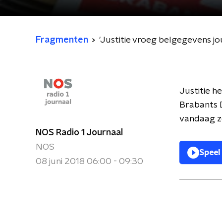
Fragmenten
'Justitie vroeg belgegevens j
Justitie h
Brabants 
vandaag ze
NOS Radio 1 Journaal
NOS
Speel
08 juni 2018 06:00 - 09:30