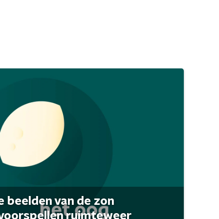
 beelden van de zon
 voorspellen ruimteweer