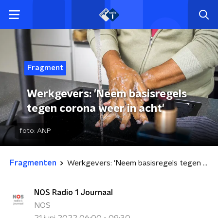
Fragment
Werkgevers: 'Neem basisregels
tegen corona weer in acht'
foto:
ANP
Fragmenten
Werkgevers: 'Neem basisregels tegen corona weer in acht'
NOS Radio 1 Journaal
NOS