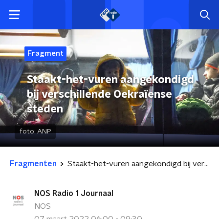
Fragment
Staakt-het-vuren aangekondigd
bij verschillende Oekraïense
steden
foto:
ANP
Fragmenten
Staakt-het-vuren aangekondigd bij verschillende Oekraïense steden
NOS Radio 1 Journaal
NOS