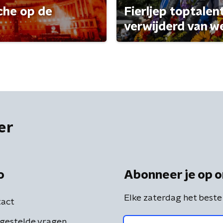
che op de
Fierljep toptalen
verwijderd van w
er
o
Abonneer je op o
Elke zaterdag het beste
act
gestelde vragen