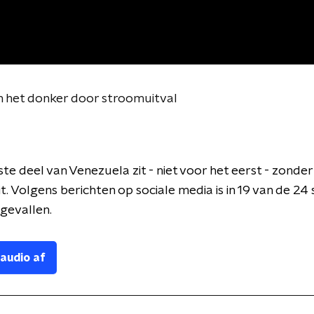
n het donker door stroomuitval
te deel van Venezuela zit - niet voor het eerst - zonder
it. Volgens berichten op sociale media is in 19 van de 24
gevallen.
 audio af