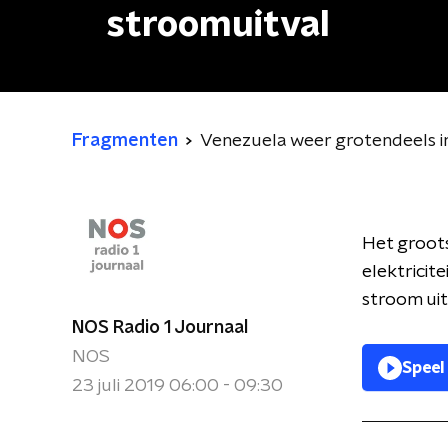
stroomuitval
Fragmenten
Venezuela weer grotendeels i
Het groots
elektricite
stroom uit
NOS Radio 1 Journaal
NOS
Speel
23 juli 2019 06:00 - 09:30