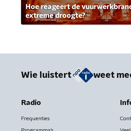
Hoe reageert de vuurwerkbran
extreme droogte?
Wie luistert
weet me
Radio
Inf
Frequenties
Cont
Programma's
Veel