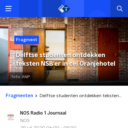
Fragment
Delftse studenten ontdekken
teksten NSB'er in cel Oranjehotel
foto:
ANP
Fragmenten
Delftse studenten ontdekken teksten NSB'er in cel Oranjehotel
NOS Radio 1 Journaal
NOS