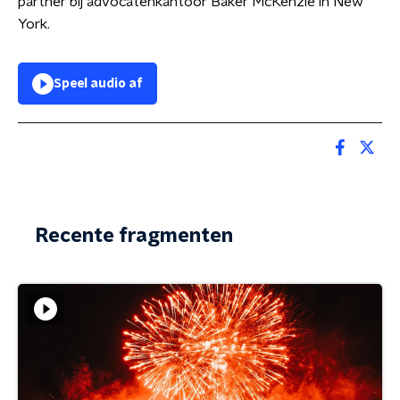
partner bij advocatenkantoor Baker McKenzie in New
York.
Speel audio af
Recente fragmenten