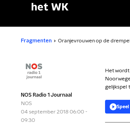
het WK
Fragmenten
Oranjevrouwen op de drempel 
Het wordt
Noorwegen
gelijkspel
NOS Radio 1 Journaal
NOS
Speel
04 september 2018 06:00 -
09:30