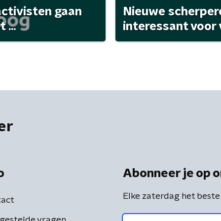
activisten gaan
Nieuwe scherpere
...
interessant voor
er
o
Abonneer je op o
Elke zaterdag het beste
act
gestelde vragen