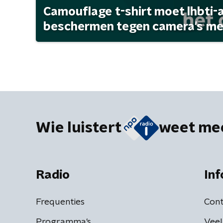
Camouflage t-shirt moet lhbti-
beschermen tegen camera's met 
Wie luistert
weet me
Radio
Inf
Frequenties
Cont
Programma's
Veel