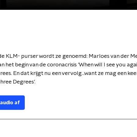
e KLM- purser wordt ze genoemd: Marloes van der Meij
n het begin van de coronacrisis 'When will I see you agai
ees. En dat krijgt nu een vervolg...want ze mag een ke
hree Degrees'.
 audio af