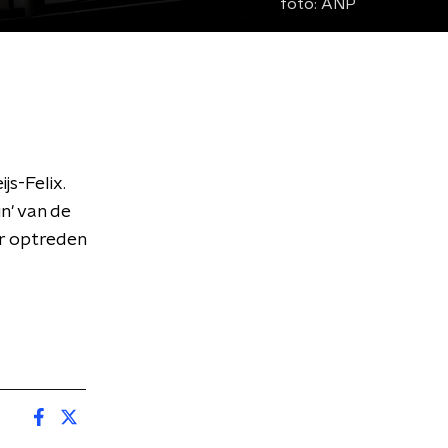
foto:
ANP
s-Felix.
n' van de
er optreden