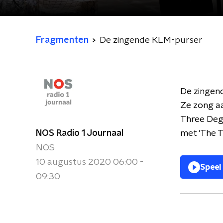
Fragmenten
De zingende KLM-purser
De zingend
Ze zong aa
Three Degr
NOS Radio 1 Journaal
met 'The T
NOS
10 augustus 2020 06:00 -
Speel
09:30