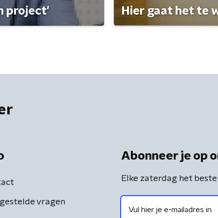
 project'
Hier gaat het te w
er
o
Abonneer je op o
Elke zaterdag het beste
act
gestelde vragen