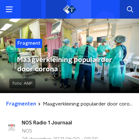
Fragment
Maagverkleining populairder
door corona
foto:
ANP
Fragmenten
Maagverkleining populairder door corona
NOS Radio 1 Journaal
NOS