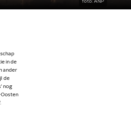
foto:
ANP
nschap
e in de
n ander
jl de
' nog
-Oosten
l
.