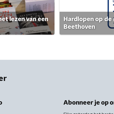
het lezen van een
Hardlopen op de 
Beethoven
er
o
Abonneer je op o