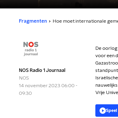
Fragmenten
Hoe moet internationale geme
De oorlog 
voor een d
Gazastrook
NOS Radio 1 Journaal
standpunt 
Israëlisc
NOS
nauwelijk
14 november 2023 06:00 -
Vrije Unive
09:30
Speel