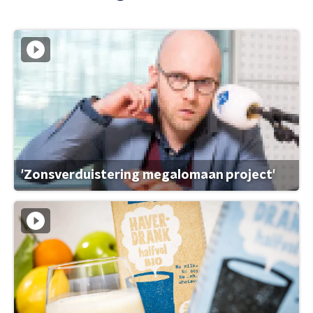
'Zonsverduistering megalomaan project'