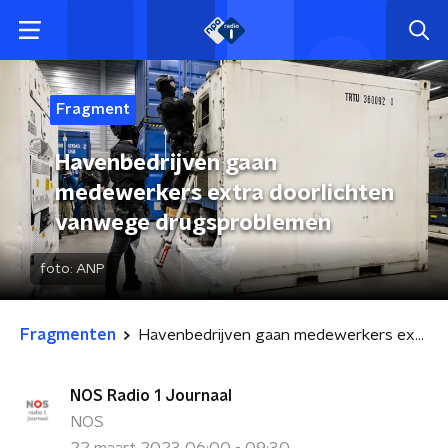
Fragment
Havenbedrijven gaan
medewerkers extra doorlichten
vanwege drugsproblemen
foto:
ANP
Fragmenten
Havenbedrijven gaan medewerkers extra doorlichten vanwege drugsproblemen
NOS Radio 1 Journaal
NOS