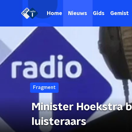
Home
Nieuws
Gids
Gemist
Fragment
Minister Hoekstra 
luisteraars