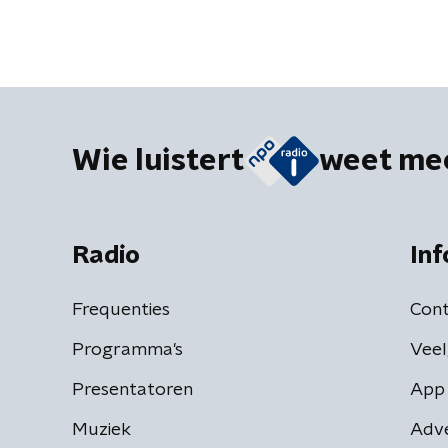
Wie luistert
weet me
Radio
Inf
Frequenties
Cont
Programma's
Veel
Presentatoren
App 
Muziek
Adv