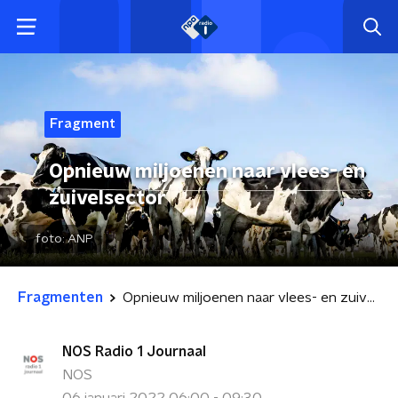
Fragment
Opnieuw miljoenen naar vlees- en
zuivelsector
foto:
ANP
Fragmenten
Opnieuw miljoenen naar vlees- en zuivelsector
NOS Radio 1 Journaal
NOS