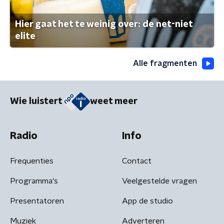
Hier gaat het te weinig over: de net-niet
elite
Alle fragmenten
Wie luistert
weet meer
Radio
Info
Frequenties
Contact
Programma's
Veelgestelde vragen
Presentatoren
App de studio
Muziek
Adverteren