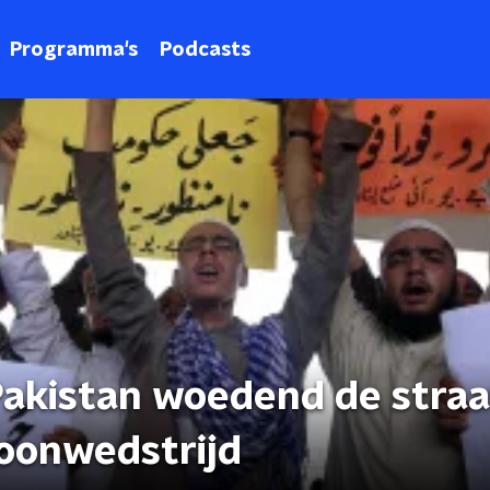
Programma's
Podcasts
akistan woedend de straa
toonwedstrijd