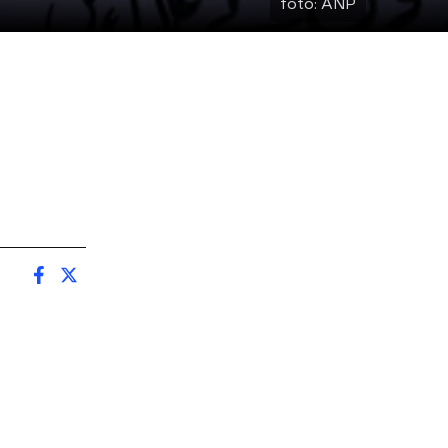
foto:
ANP