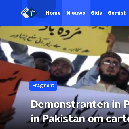
Home
Nieuws
Gids
Gemist
Fragment
Demonstranten in P
in Pakistan om car