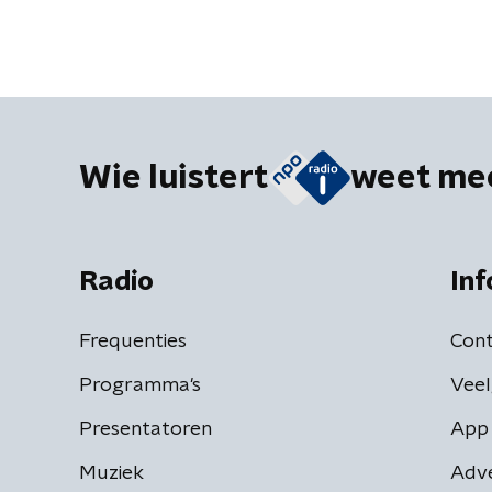
Wie luistert
weet me
Radio
Inf
Frequenties
Cont
Programma's
Veel
Presentatoren
App 
Muziek
Adv