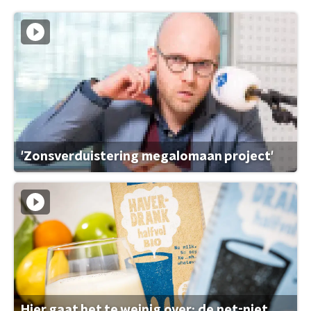
'Zonsverduistering megalomaan project'
Hier gaat het te weinig over: de net-niet