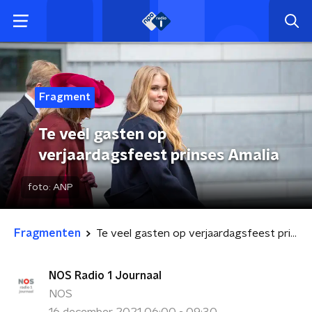
Fragment
Te veel gasten op
verjaardagsfeest prinses Amalia
foto:
ANP
Fragmenten
Te veel gasten op verjaardagsfeest prinses Amalia
NOS Radio 1 Journaal
NOS