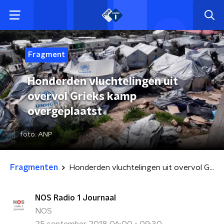
Fragment
Honderden vluchtelingen uit
overvol Grieks kamp
overgeplaatst
foto:
ANP
Fragmenten
Honderden vluchtelingen uit overvol Grieks kamp overgeplaatst
NOS Radio 1 Journaal
NOS