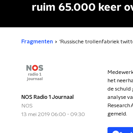
ruim 65.000 keer o
Fragmenten
'Russische trollenfabriek twi
Medewerke
het neerha
de schuld
NOS Radio 1 Journaal
analyse va
Research A
NOS
gemeld.
13 mei 2019 06:00 - 09:30