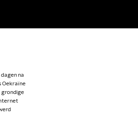
e dagen na
s Oekraïne
 grondige
nternet
 werd