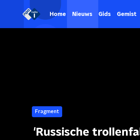
Home
Nieuws
Gids
Gemist
Fragment
'Russische trollenf