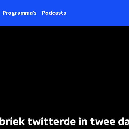
Programma's
Podcasts
abriek twitterde in twee d