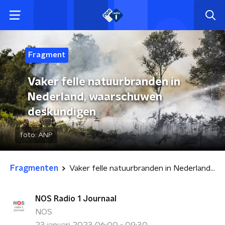
Fragment
Vaker felle natuurbranden in
Nederland, waarschuwen
deskundigen
foto:
ANP
Fragmenten
Vaker felle natuurbranden in Nederland, waarschuwen deskundigen
NOS Radio 1 Journaal
NOS