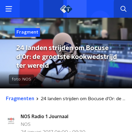
Fragment
24 landen strijden om Bocuse
d'Or: de grootste kookwedstrijd
ter wereld
foto:
NOS
Fragmenten
24 landen strijden om Bocuse d'Or: de grootste kookwedstrijd ter wereld
NOS Radio 1 Journaal
NOS