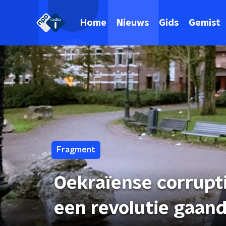
Home
Nieuws
Gids
Gemist
Fragment
Oekraïense corruptie
een revolutie gaand