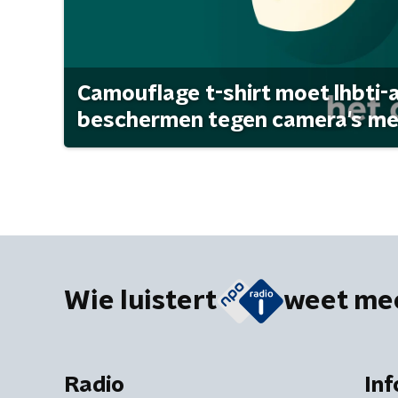
Camouflage t-shirt moet lhbti-
beschermen tegen camera's met 
Wie luistert
weet me
Radio
Inf