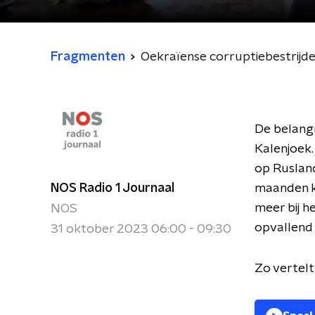
Fragmenten
Oekraïense corruptiebestrijder 
De belangr
Kalenjoek.
op Rusland
NOS Radio 1 Journaal
maanden k
meer bij h
NOS
opvallend 
31 oktober 2023 06:00 - 09:30
Zo vertelt