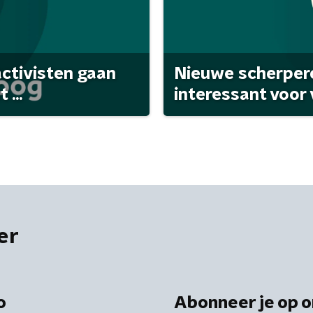
activisten gaan
Nieuwe scherpere
...
interessant voor
er
o
Abonneer je op o