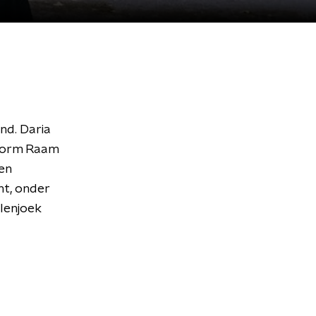
and. Daria
tform Raam
en
ht, onder
alenjoek