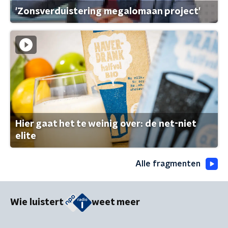
'Zonsverduistering megalomaan project'
Hier gaat het te weinig over: de net-niet
elite
Alle fragmenten
Wie luistert
weet meer