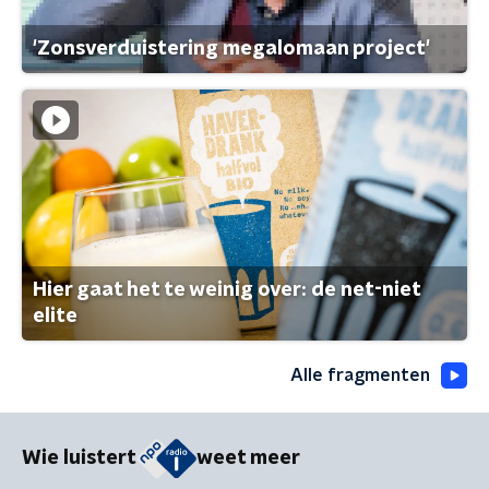
'Zonsverduistering megalomaan project'
Hier gaat het te weinig over: de net-niet
elite
Alle fragmenten
Wie luistert
weet meer