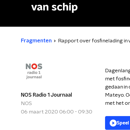
van schip
Fragmenten
Rapport over fosfinelading in
Dagenlang 
met fosfi
gedaan in
NOS Radio 1 Journaal
Mateyo. Oo
met het o
NOS
06 maart 2020 06:00 - 09:30
Speel