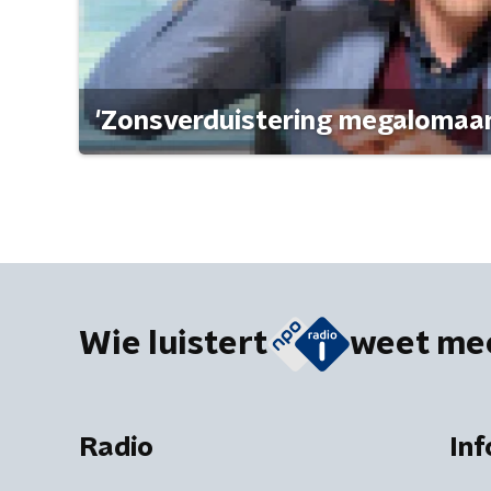
'Zonsverduistering megalomaan
Wie luistert
weet me
Radio
Inf