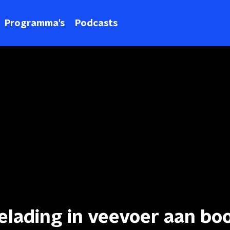
Programma's
Podcasts
elading in veevoer aan bo