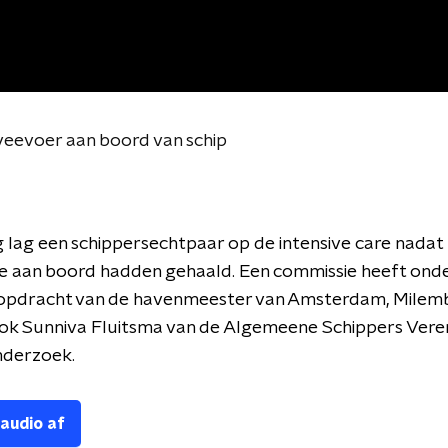
 veevoer aan boord van schip
lag een schippersechtpaar op de intensive care nadat 
ne aan boord hadden gehaald. Een commissie heeft ond
 opdracht van de havenmeester van Amsterdam, Milem
k Sunniva Fluitsma van de Algemeene Schippers Verenig
nderzoek.
 audio af