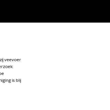
zij veevoer
erzoek
be
ing is blij