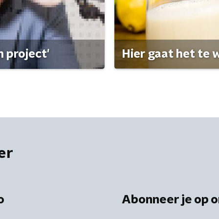
 project'
Hier gaat het te w
er
o
Abonneer je op o