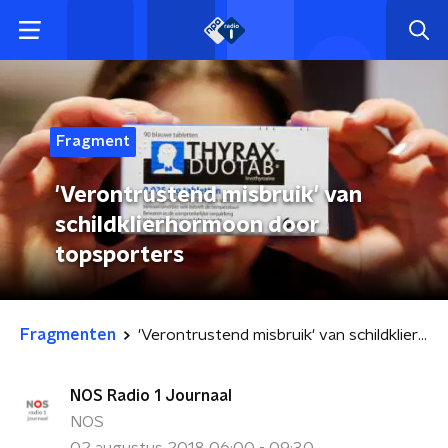
Fragment
'Verontrustend misbruik' van
schildklierhormoon door
topsporters
Fragmenten
'Verontrustend misbruik' van schildklierhormoon door topsporters
NOS Radio 1 Journaal
NOS