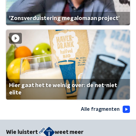
'Zonsverduistering megalomaan project'
Hier gaat het te weinig over: de net-niet
elite
Alle fragmenten
Wie luistert
weet meer