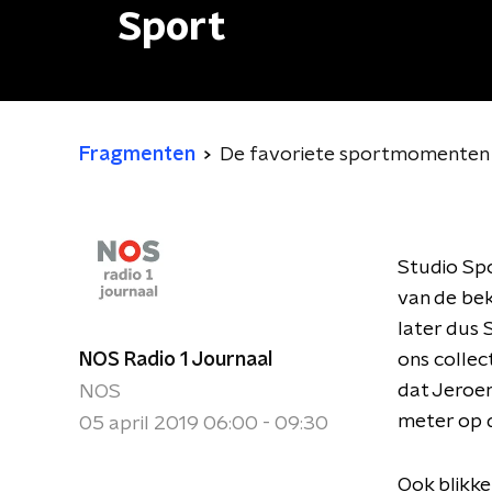
Sport
Fragmenten
De favoriete sportmomenten u
Studio Spo
van de bek
later dus 
NOS Radio 1 Journaal
ons collec
dat Jeroen
NOS
meter op d
05 april 2019 06:00 - 09:30
Ook blikke