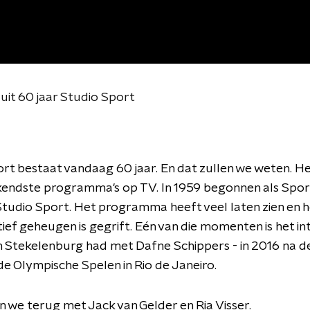
it 60 jaar Studio Sport
rt bestaat vandaag 60 jaar. En dat zullen we weten. Het
endste programma's op TV. In 1959 begonnen als Sport
Studio Sport. Het programma heeft veel laten zien en h
tief geheugen is gegrift. Eén van die momenten is het in
 Stekelenburg had met Dafne Schippers - in 2016 na d
e Olympische Spelen in Rio de Janeiro.
n we terug met Jack van Gelder en Ria Visser.