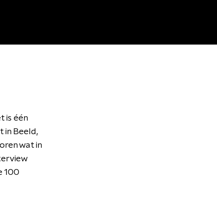
 is één
 in Beeld,
oren wat in
terview
e 100