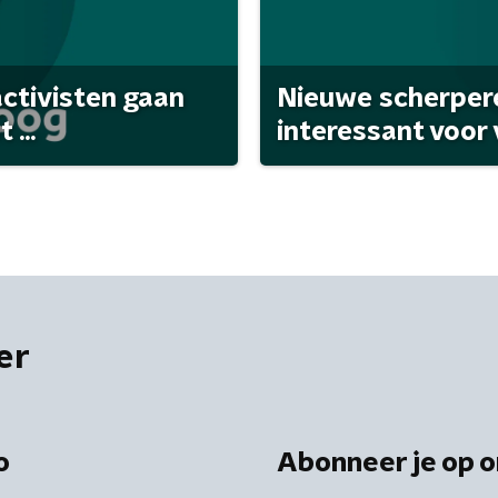
activisten gaan
Nieuwe scherpere
...
interessant voor
er
o
Abonneer je op o