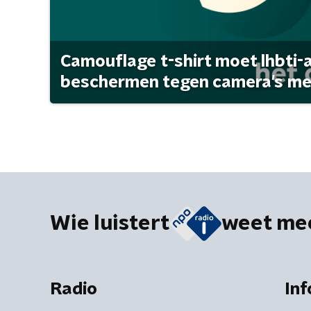
Camouflage t-shirt moet lhbti-
beschermen tegen camera's met 
Wie luistert
weet me
Radio
Inf