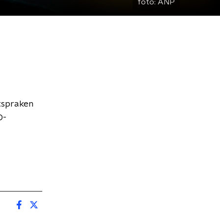
foto:
ANP
tspraken
D-