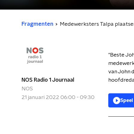
Fragmenten
Medewerksters Talpa plaatsen
"Beste Joh
medewerks
van John d
NOS Radio 1 Journaal
hoofdreda
NOS
21 januari 2022 06:00 - 09:30
Speel