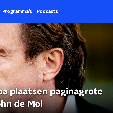
Programma's
Podcasts
a plaatsen paginagrote
ohn de Mol