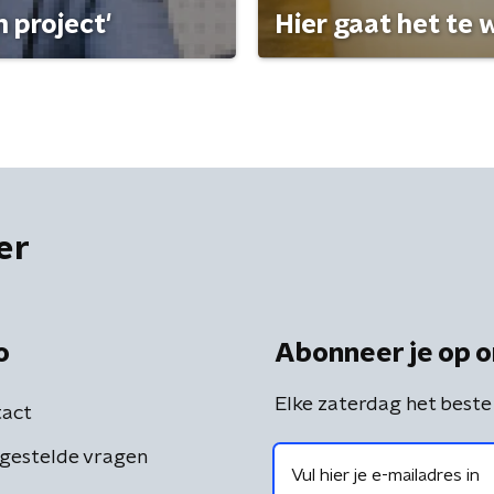
 project'
Hier gaat het te w
er
o
Abonneer je op o
Elke zaterdag het beste
act
gestelde vragen