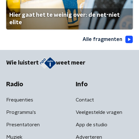
Hier gaat het te weinig over: de net-niet
elite
Alle fragmenten
Wie luistert
weet meer
Radio
Info
Frequenties
Contact
Programma's
Veelgestelde vragen
Presentatoren
App de studio
Muziek
Adverteren