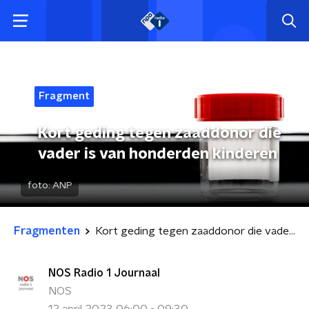
Fragment
Kort geding tegen zaaddonor die
vader is van honderden kinderen
foto:
ANP
Fragmenten
Kort geding tegen zaaddonor die vader is van honderden kinderen
NOS Radio 1 Journaal
NOS