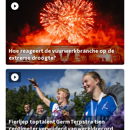
Hoe reageert de vuurwerkbranche op de
extreme droogte?
Fierljep toptalent Germ Terpstra tien
centimeter verwijderd van wereldrecord