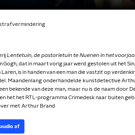
r strafvermindering
rij
Lentetuin, de pastorietuin te Nuenen in het voorjaa
n Gogh, dat in maart vorig jaar werd gestolen uit het Si
Laren, is in handen van een man die vastzit op verdenki
el. Maandenlang onderhandelde kunstdetective Arthu
 een bekende van deze man, maar nu is de naam door D
 en het het RTL-programma Crimedesk naar buiten geb
over met Arthur Brand
 audio af