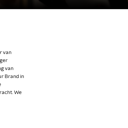
r
van
nger
ng van
r Brand in
e
racht. We