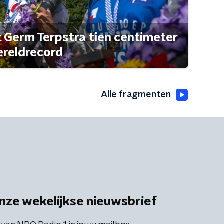
t Germ Terpstra tien centimeter
ereldrecord
Alle fragmenten
nze wekelijkse nieuwsbrief