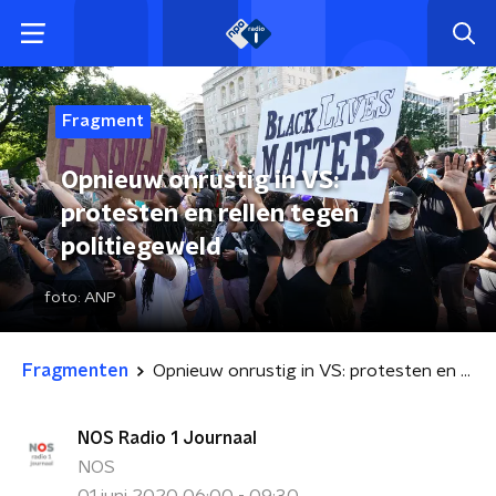
Fragment
Opnieuw onrustig in VS:
protesten en rellen tegen
politiegeweld
foto:
ANP
Fragmenten
Opnieuw onrustig in VS: protesten en rellen tegen politiegeweld
NOS Radio 1 Journaal
NOS