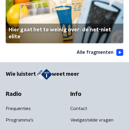
Hier gaat het te weinig over: de net-niet
elite
Alle fragmenten
Wie luistert
weet meer
Radio
Info
Frequenties
Contact
Programma's
Veelgestelde vragen