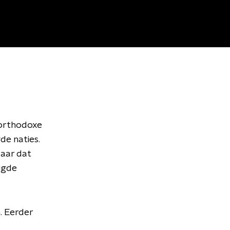
 orthodoxe
de naties.
Maar dat
igde
. Eerder