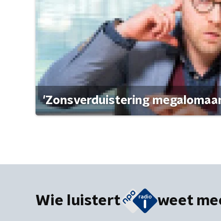
'Zonsverduistering megalomaan
Wie luistert
weet me