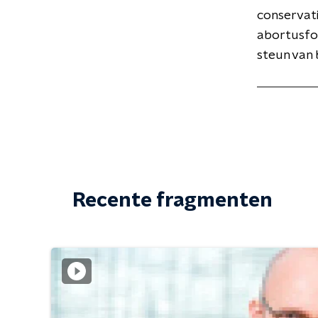
conservatie
abortusfo
steun van 
Recente fragmenten