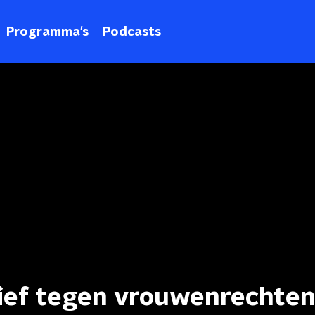
Programma's
Podcasts
sief tegen vrouwenrechten