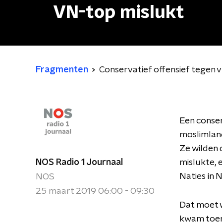
VN-top mislukt
Fragmenten
Conservatief offensief tegen
Een conser
moslimland
Ze wilden 
NOS Radio 1 Journaal
mislukte, 
Naties in 
NOS
25 maart 2019 06:00 - 09:30
Dat moet 
kwam toenm