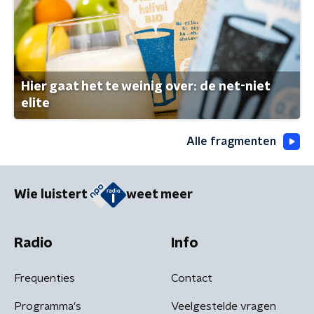
Hier gaat het te weinig over: de net-niet
elite
Alle fragmenten
Wie luistert
weet meer
Radio
Info
Frequenties
Contact
Programma's
Veelgestelde vragen