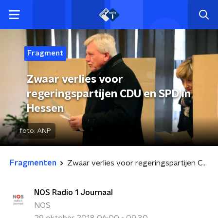
Fragment
Zwaar verlies voor
regeringspartijen CDU en SPD in
Hessen
foto:
ANP
Fragmenten
Zwaar verlies voor regeringspartijen CDU en SPD in Hessen
NOS Radio 1 Journaal
NOS