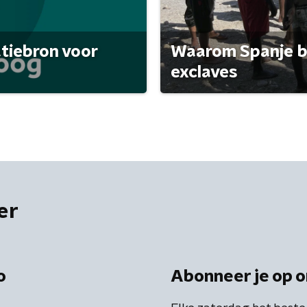
atiebron voor
Waarom Spanje bl
exclaves
er
o
Abonneer je op o