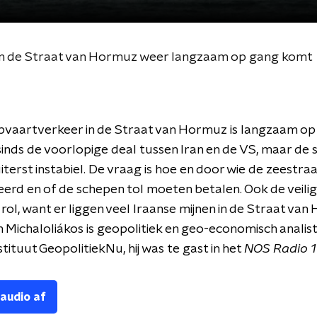
in de Straat van Hormuz weer langzaam op gang komt
pvaartverkeer in de Straat van Hormuz is langzaam o
nds de voorlopige deal tussen Iran en de VS, maar de s
 uiterst instabiel. De vraag is hoe en door wie de zeestra
erd en of de schepen tol moeten betalen. Ook de veili
 rol, want er liggen veel Iraanse mijnen in de Straat van
 Michaloliákos is geopolitiek en geo-economisch analist 
tituut GeopolitiekNu, hij was te gast in het
NOS Radio 1
 audio af