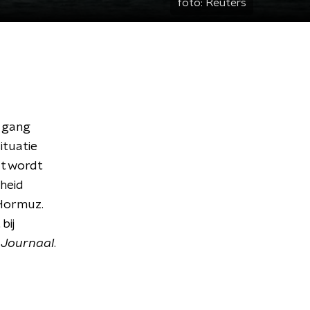
foto:
Reuters
p gang
ituatie
at wordt
gheid
 Hormuz.
bij
 Journaal
.