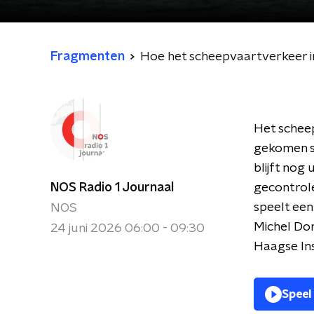
Fragmenten
Hoe het scheepvaartverkeer 
Het schee
gekomen si
blijft nog
NOS Radio 1 Journaal
gecontrole
speelt een
NOS
Michel Don
24 juni 2026 06:00 - 09:30
Haagse Ins
Speel