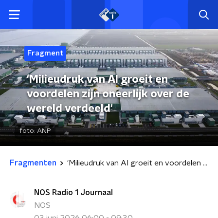
Fragment
'Milieudruk van AI groeit en
voordelen zijn oneerlijk over de
wereld verdeeld'
foto:
ANP
Fragmenten
'Milieudruk van AI groeit en voordelen zijn oneerlijk over de wereld verdeeld'
NOS Radio 1 Journaal
NOS