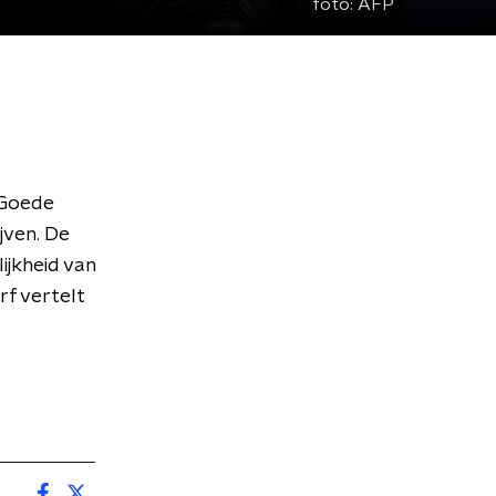
foto:
AFP
 Goede
jven. De
jkheid van
f vertelt