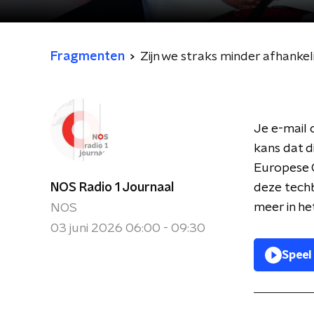
Fragmenten
Zijn we straks minder afhankel
Je e-mail 
kans dat d
Europese 
NOS Radio 1 Journaal
deze techb
meer in he
NOS
03 juni 2026 06:00 - 09:30
Speel